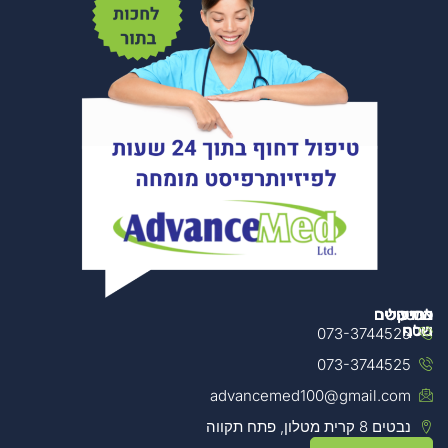
מידע
צרו קשר
הטיפולים
למטפלים
נוסף
שלנו
073-3744525
מכשור
073-3744525
אודות
הטיפולים
למטפלים
שלנו
החברה
advancemed100@gmail.com
קורסים
נבטים 8 קרית מטלון, פתח תקווה
מדיניות
הטכנולוגיה
למטפלים