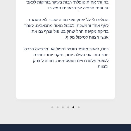
בהיותי אחות טופלתי רבות בעיקר בזריקות לכאבי
ימין.
גב ופיזיותרפיה אך הכאבים המשיכו.
עשרו
המליצו לי על יצחק ואני מודה שכבר לא האמנתי
וטופ
לאף אחד והמשכתי לסבול מאוד מהכאבים. לאחר
הפכת
בדיקה מקיפה החל יצחק בטיפול וצרף גם את
אנשי הצוות לטיפול מקיף.
הגעת
אצלו
כיום, לאחר מספר חודשי טיפול אני מרגישה הרבה
ורצו
יותר טוב. אני פעילה יותר, חזקה יותר וחוזרת
בדיק
.
לעצמי מלאת חיים ואופטימיות. תודה ליצחק
הגוף
.
ולצוות.
אני 
למרפ
כיום
לעבו