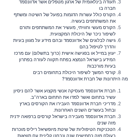
תעודה בינלאומית של ארגון מטפלים אשר אדוונסמד
חברה בו
הקורס כולל עשרות הדגמות בפועל של השיטה ומשתף
את המשתתפים בעשיה.
הקורס מעשי וחוויתי, מעשיר את המשתתפים ותורם
לשיפור ניכר של היכולת המקצועית.
גישה לבלוגים של אדוונסמד ובהם מידע על מגוון בעיות
והדרך לטיפול בהם
יעוץ במייל או בפגישה אישית (כרוך בתשלום) עם
מרכז
המידע בישראל
הנמצא בפתח תקווה לעזרה בפתרון
בעיות מורכבות
קורסי המשך לשיפור היכולת בתחומים רבים
מה היתרונות של חברת אדוונסמד?
חברת אדוונסמד מעסיקה אנשי מקצוע אשר להם ניסיון
עשיר בתחום ואשר למדו את התחום בארה"ב.
מדריכי חברת אדוונסמד העבירו את הקורסים בארץ
ובחול בעשרים השנים האחרונות.
חברת אדוונסמד מעבירה בישראל קורסים ברפואה ידנית
מזה שנים
הטכניקות הטיפוליות של שיטת מיופשיאל ריליס מוכרות
בעולם מזה כחמישים שנה ונבחנו קלינית עם תוצאות