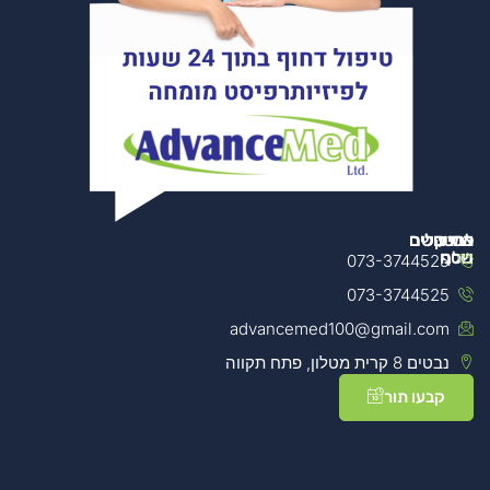
מידע
צרו קשר
הטיפולים
למטפלים
נוסף
שלנו
073-3744525
מכשור
073-3744525
אודות
הטיפולים
למטפלים
שלנו
החברה
advancemed100@gmail.com
קורסים
נבטים 8 קרית מטלון, פתח תקווה
מדיניות
הטכנולוגיה
למטפלים
שלנו
פרטיות
קבעו תור
הצהרת
נגישות