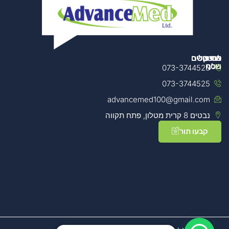
מידע
צרו קשר
הטיפולים
למטפלים
נוסף
שלנו
073-3744525
מכשור
073-3744525
אודות
הטיפולים
למטפלים
שלנו
החברה
advancemed100@gmail.com
קורסים
נבטים 8 קרית מטלון, פתח תקווה
מדיניות
הטכנולוגיה
למטפלים
שלנו
פרטיות
קבעו תור
הצהרת
נגישות